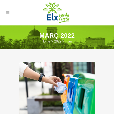
MARÇ 2022
Home
>
2022
>
març