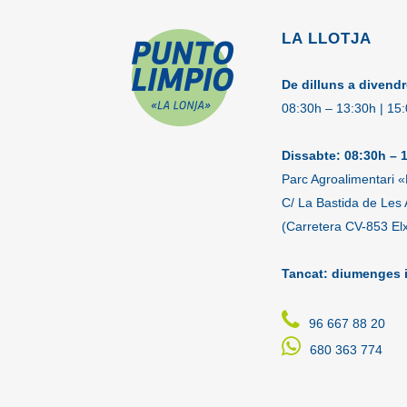
LA LLOTJA
De dilluns a divendr
08:30h – 13:30h | 15
Dissabte: 08:30h – 
Parc Agroalimentari «
C/ La Bastida de Les 
(Carretera CV-853 El
Tancat: diumenges i
96 667 88 20
680 363 774