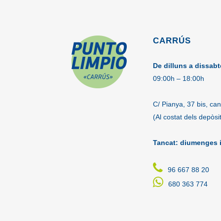
CARRÚS
De dilluns a dissabt
09:00h – 18:00h
C/ Pianya, 37 bis, cant
(Al costat dels depòsi
Tancat: diumenges i
96 667 88 20
680 363 774