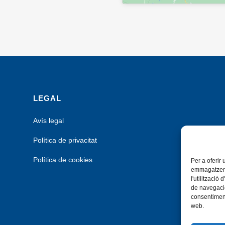
LEGAL
Avís legal
Política de privacitat
Política de cookies
Per a oferir
emmagatzemar
l'utilitzaci
de navegació
consentiment
web.