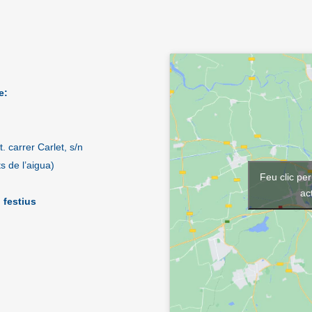
e:
. carrer Carlet, s/n
ts de l’aigua)
Feu clic pe
ac
 festius