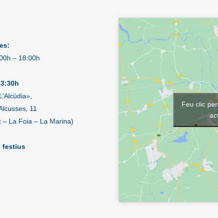
es:
:00h – 18:00h
13:30h
L’Alcúdia»,
Feu clic pe
Alcusses, 11
ac
x – La Foia – La Marina)
 festius