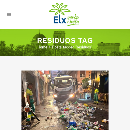
RESIDUOS TAG
Home
>
Posts tagged "residuos"