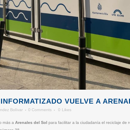
 INFORMATIZADO VUELVE A ARENA
ndez Bolívar
0 Comments
0
Likes
no más a
Arenales
del Sol
para facilitar a la ciudadanía el reciclaje de
l número 38.