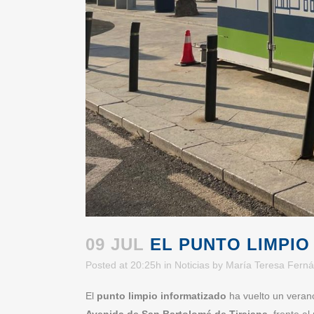
09 JUL
EL PUNTO LIMPIO
Posted at 20:25h
in
Noticias
by
María Teresa Ferná
El
punto limpio informatizado
ha vuelto un vera
Avenida de San Bartolomé de Tirajana
, frente a