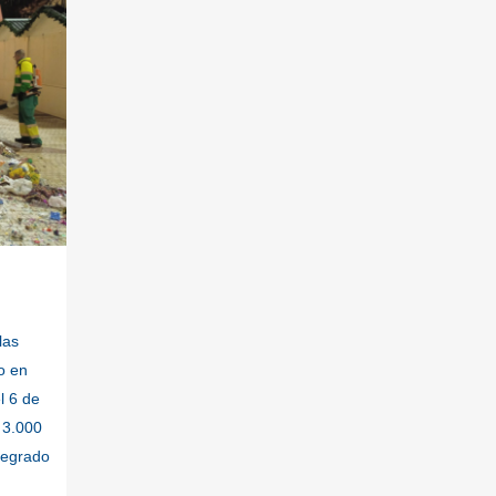
las
o en
l 6 de
 3.000
ntegrado