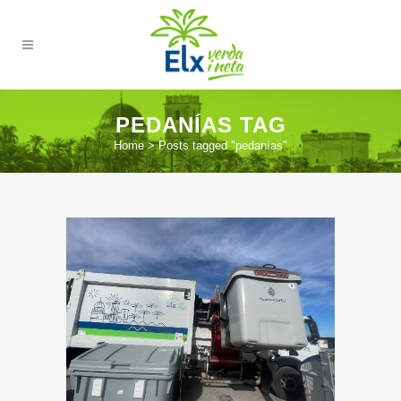
PEDANÍAS TAG
Home
>
Posts tagged "pedanías"