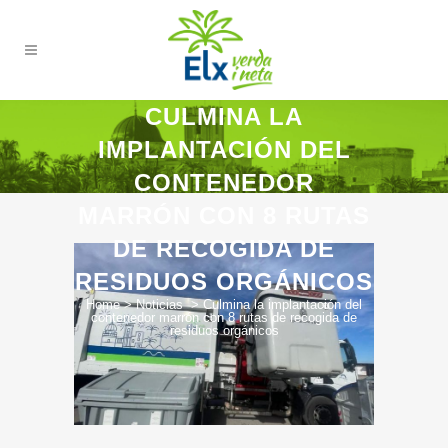
CULMINA LA
IMPLANTACIÓN DEL
CONTENEDOR
MARRÓN CON 8 RUTAS
DE RECOGIDA DE
RESIDUOS ORGÁNICOS
Home
>
Noticias
>
Culmina la implantación del
contenedor marrón con 8 rutas de recogida de
residuos orgánicos